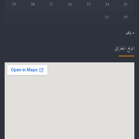
29
28
27
26
25
24
23
31
30
« نوفمبر
الموقع الجغرافي