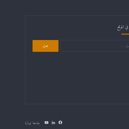
ي الموقع
البحث
عن:
فيسبوك
لينكدإن
يوتيوب
جامعة تيبازة