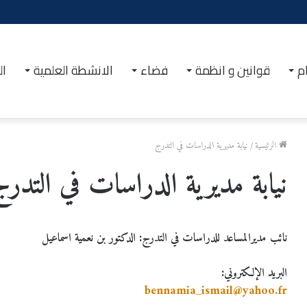
م
قوانين و انظمة
فضاء
الانشطة العلمية
ال
الرئيسية
/
نيابة مديرية الدراسات في التدرج
نيابة مديرية الدراسات في التدرج
نائب مديرالمساعد للدراسات في التدرج: الدكتور بن نعمية اسماعيل
البريد الإلكتروني:
bennamia_ismail@yahoo.fr