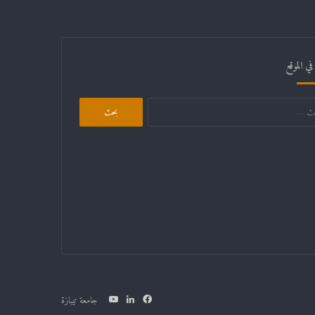
ي الموقع
البحث
عن:
فيسبوك
لينكدإن
يوتيوب
جامعة تيبازة