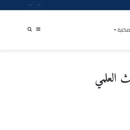
مكتبة
إضافة
بحث
عمود
عن
حث العلمي
جانبي