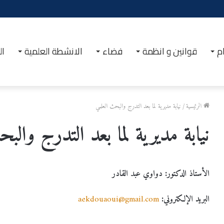
م
قوانين و انظمة
فضاء
الانشطة العلمية
ال
الرئيسية
/
نيابة مديرية لما بعد التدرج والبحث العلمي
نيابة مديرية لما بعد التدرج والب
الأستاذ الدكتور: دواوي عبد القادر
البريد الإلكتروني:
aekdouaoui@gmail.com