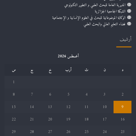
المديرية العامة للبحث العلمي و التطوير التكنولوجي
الشبكة الجامعية الجزائرية
الوكالة الموضوعاتية للبحث في العلوم الإنسانية و الإجتماعية
فضاء التعليم العالي والبحث العلمي
أرشيف
أغسطس 2026
د
ن
ث
أرب
خ
ج
س
1
8
7
6
5
4
3
2
15
14
13
12
11
10
9
22
21
20
19
18
17
16
29
28
27
26
25
24
23