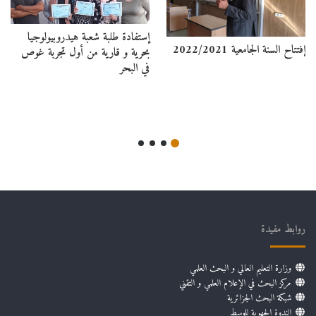
إستفادة طلبة شعبة هيدروبيولوجيا
إفتتاح السنة الجامعية 2022/2021
بحرية و قارية من أول تجربة غوص
في البحر
روابط مفيدة
وزارة التعليم العالي و البحث العلمي
مركز البحث في الإعلام العلمي و التقني
شبكة البحث الجزائرية
الندوة الجهوية للوسط