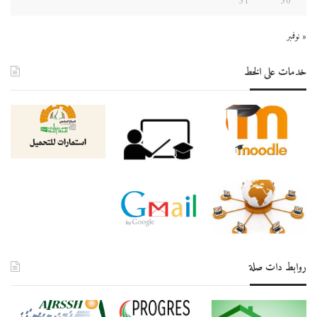
31
30
« نوفمبر
خدمات على الخط
روابط دات صلة