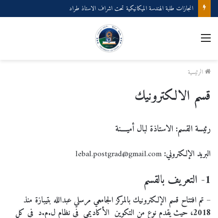
انجازات طلبة الهندسة الميكانيكية تحت اشراف الاستاذ طراد
القائمة
الرئيسية
قسم الالكترونيك
رئيسة القسم: الاستاذة لبال أميــــنة
البريد الإلكتروني:
lebal.postgrad@gmail.com
1- التعريف بالقسم
– تم افتتاح قسم الإلكترونيك بالمركز الجامعي مرسلي عبدالله بتيبازة منذ
2018، حيث يقدم نوع من التكوين الأكاديمي في نظام ل.م.د في كل