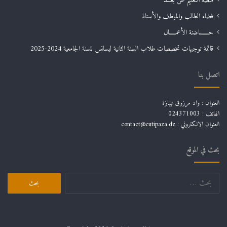
منصة التعليم عن بعـــد
فضاء الطالب والموظف والأستاذ
حـــــــاضنة الأعمـــــال
قائمة توجيهات تخصصات طلاب السنة الثانية ليسانس للسنة الجامعية 2024-2025
اتصل بنا
العنوان : واد مرزوق تيبازة
الهاتف : 024371003
العنوان الالكتروني : contact@cutipaza.dz
بحث في الموقع
البحث
عن: