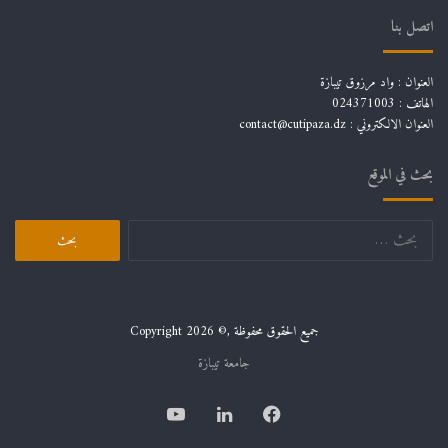
اتصل بنا
العنوان : واد مرزوق تيبازة
الهاتف : 024371003
العنوان الالكتروني : contact@cutipaza.dz
بحث في الموقع
البحث
عن:
جميع الحقوق محفوظة ,© Copyright 2026
جامعة تيبازة
فيسبوك
لينكدإن
يوتيوب