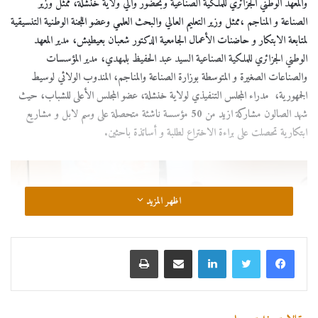
والمعهد الوطني الجزائري للملكية الصناعية وبحضور والي ولاية خنشلة، ممثل وزير
الصناعة و المناجم ،ممثل وزير التعليم العالي والبحث العلمي وعضو اللجنة الوطنية التنسيقية
لمتابعة الابتكار و حاضنات الأعمال الجامعية الدكتور شعبان بعيطيش، مدير المعهد
الوطني الجزائري للملكية الصناعية السيد عبد الحفيظ بلمهدي، مدير المؤسسات
والصناعات الصغيرة و المتوسطة بوزارة الصناعة والمناجم، المندوب الولائي لوسيط
الجمهورية، مدراء المجلس التنفيذي لولاية خنشلة، عضو المجلس الأعلى للشباب، حيث
شهد الصالون مشاركة ازيد من 50 مؤسسة ناشئة متحصلة على وسم لابل و مشاريع
ابتكارية تحصلت على براءة الاختراع لطلبة و أساتذة باحثين.
اظهر المزيد
لينكدإن
مشاركة عبر البريد
طباعة