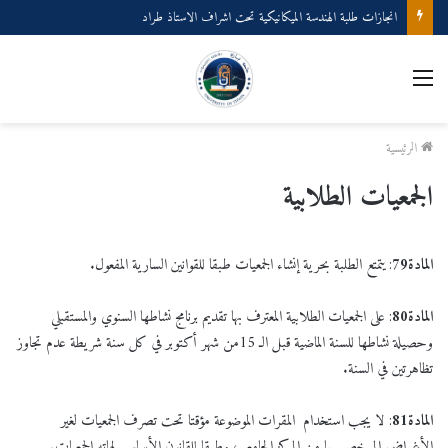
انجازات طلبة الهندسة الميكانيكية تحت اشراف الاستاذ طراد
القائمة
الرئيسية
الجمعيات الطلابية
المادة
79
: يتمتع الطلبة بحرية إنشاء الجمعيات طبقا للقوانين السارية المفعول.
المادة
80
: على الجمعيات الطلابية المعترف بها تقديم برنامج نشاطها السنوي والمستقبلي
وحصيلة نشاطها للسنة الماضية قبل الـ 15من شهر أكتوبر في كل سنة شريطة عدم تجاوز
تظاهرتين في السنة.
المادة
81
: لا يجب استخدام المقرات الموضوعة مؤقتا تحت تصرف الجمعيات لغير
الأغراض المرخص بها من المركز الجامعي، وطبقا للقانون الأساسي لهاته الجمعيات.