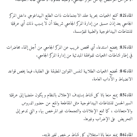
المادة
82
: تتمتع الجمعيات بحرية عقد الاجتماعات ذات الطابع البيداغوجي داخل المركز
الجامعي بعد إذن مسبق من إدارة المركز الجامعي شريطة أن لا يسبب ذلك أي عرقلة
للنشاطات البيداغوجية والعلمية للمؤسسة.
المادة
83
: يخضع استدعاء أي شخص غريب عن المركز الجامعي من أجل إلقاء محاضرات
في إطار نشاطات الجمعيات للموافقة المبدئية من إدارة المركز الجامعي.
المادة
84
: تخضع الجمعيات الطلابية لنفس القوانين المطبقة على الطلبة، فيما يخص قواعد
الانضباط و الآداب العامة.
المادة
85
: يمنع منعا باتا كل نشاط يستهدف الإخلال بالنظام و يكون مفضيا إلى عرقلة
السير الحسن للنشاطات البيداغوجية مثل المقاطعة والمنع من حضور الدروس
والامتحانات ، كما تمنع الإعلانات والتجمعات غير المرخص بها، و التي تدعو إلى
التحريض على الإضراب وغيرها.
المادة
86
: يمنع منعا باتا استغلال كل نشاط مرخص لغير غايته.