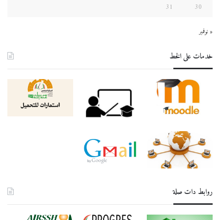
31
30
« نوفمبر
خدمات على الخط
روابط دات صلة