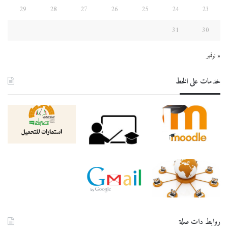
29
28
27
26
25
24
23
31
30
« نوفمبر
خدمات على الخط
روابط دات صلة