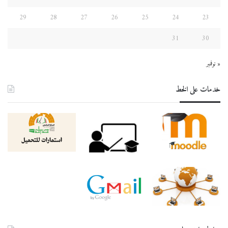
29
28
27
26
25
24
23
31
30
« نوفمبر
خدمات على الخط