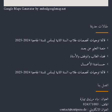
Google Maps Generator by
embedgooglemap.net
مقالات حديثة
قائمة توجيهات تخصصات طلاب السنة الثانية ليسانس للسنة الجامعية 2024-2025
منصة التعليم عن بعـــد
فضاء الطالب والموظف والأستاذ
حـــــــاضنة الأعمـــــال
قائمة توجيهات تخصصات طلاب السنة الثانية ليسانس للسنة الجامعية 2024-2025
اتصل بنا
العنوان : واد مرزوق تيبازة
الهاتف : 024371003
العنوان الالكتروني : contact@cutipaza.dz