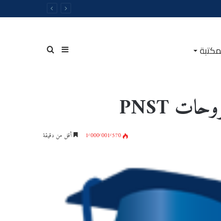
مكتبة
حات PNST
1٬000٬001٬570
أقل من دقيقة